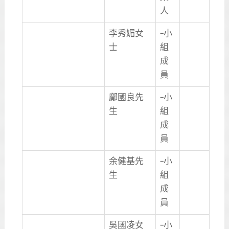
人
李秀媚女
–小
士
組
成
員
鄺國良先
–小
生
組
成
員
余健基先
–小
生
組
成
員
吳國凌女
–小