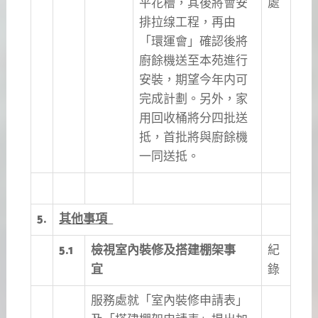
平花槽，其後將會安
處
排拉缐工程，再由
「環運會」確認後將
廚餘機送至本苑進行
安裝，期望今年内可
完成計劃。另外，家
用回收桶將分四批送
抵，首批將與廚餘機
一同送抵。
5.
其他事項
5.1
檢視室內裝修及搭建棚架事
紀
宜
錄
服務處就「室內裝修申請表」