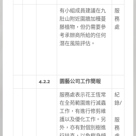
有小組成員建議在九
服
肚山附近圍牆加種蔓
務
藤植物，但仍需要參
處
考承辦商所給的任何
潛在風險評估。
4.2.2
園藝公司工作簡報
服務處表示花王恆常
紀
在全苑範圍進行滅蟲
錄/
工作，有進行修剪維
護以及優化工作。另
服
外，亦有對個別樹進
務