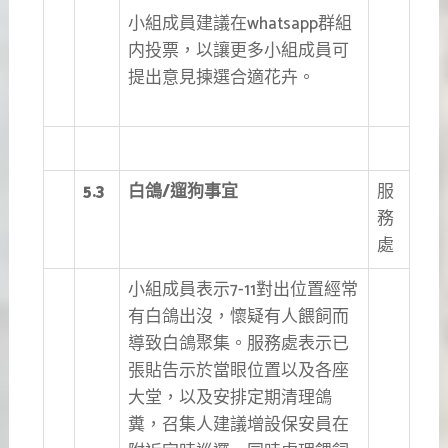
小組成員建議在whatsapp群組
内投票，以讓更多小組成員可
提出意見揀選合適花卉。
5.3
白鴿
/
遛狗
事宜
服
務
處
小組成員表示7-11對出位置經常
有白鴿出沒，懷疑有人餵飼而
導致白鴿聚集。服務處表示已
張貼告示於當眼位置以及各座
大堂，以及安排定期清理鴿
糞，召集人建議增設保安員在