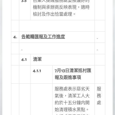
3.5
召集人提醒服務處要按議好的
機制與承辦商反映表現，適時
檢討及作出恰當處理。
4.
各範疇匯報及工作進度
4.1
清潔
4.1.1
7
月13日清潔巡村匯
報及跟進事項
服務處表示惡劣天
服
氣後，清潔工人大
務
約於十五分鐘内開
處
始清理積水黑點。