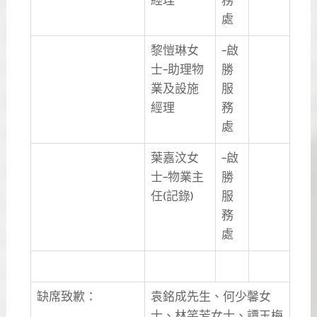
經理
務
處
黎愷琳女
–啟
士–助理物
勝
業及設施
服
經理
務
處
葉嘉汶女
–啟
士–物業主
勝
任(記錄)
服
務
處
缺席致歉：
袁銘成先生、何少馨女
士、林笑芳女士、譚玉梅