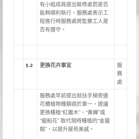
有小組成員提出裝修處罰是否
能夠順利執行，服務處表示工
程進行時服務處將監察工人是
否有遵守。
5.2
更換花卉事宜
服
務
處
服務處早前提出就扶手梯旁邊
花槽植物種類過於單一，提議
更換種植“紅繼木”、“黃蟬”或
“龍船花” 取代現時種植的“金蓮
翹”，以提升屋苑美感。