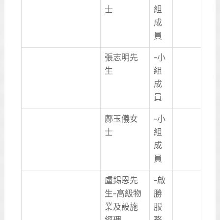
士
組
成
員
張志明先
–小
生
組
成
員
鄺玉儀女
–小
士
組
成
員
盧錫恩先
–啟
生–高級物
勝
業及設施
服