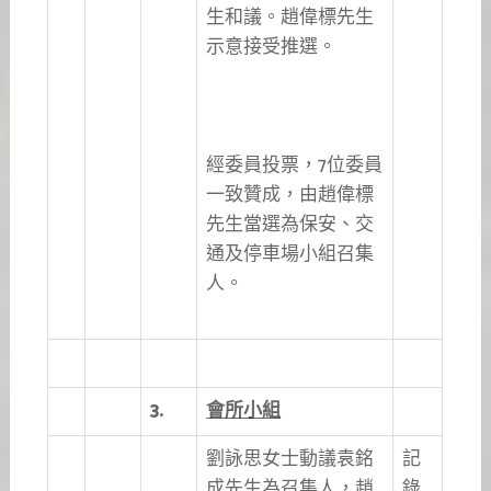
生和議。趙偉標先生
示意接受推選。
經委員投票，7位委員
一致贊成，由趙偉標
先生當選為保安、交
通及停車場小組召集
人。
3.
會所小組
劉詠思女士動議袁銘
記
成先生為召集人，趙
錄