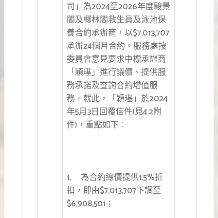
司」為2024至2026年度駿景
閣及椰林閣救生員及泳池保
養合約承辦商，以$7,013,707
承辦24個月合約。服務處按
委員會意見要求中標承辦商
「穎璂」進行議價、提供服
務承諾及查詢合約增值服
務。就此，「穎璂」於2024
年5月3日回覆信件(見4.2附
件)，重點如下︰
1. 為合約總價提供1.5%折
扣，即由$7,013,707下調至
$6,908,501；